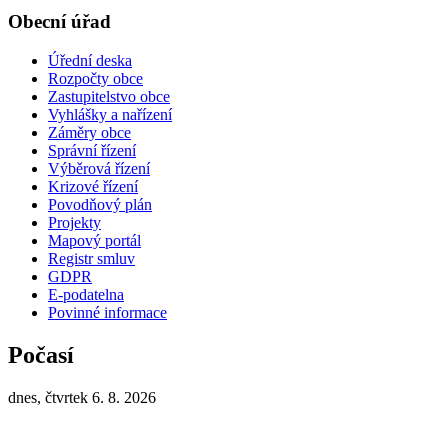
Obecní úřad
Úřední deska
Rozpočty obce
Zastupitelstvo obce
Vyhlášky a nařízení
Záměry obce
Správní řízení
Výběrová řízení
Krizové řízení
Povodňový plán
Projekty
Mapový portál
Registr smluv
GDPR
E-podatelna
Povinné informace
Počasí
dnes, čtvrtek 6. 8. 2026