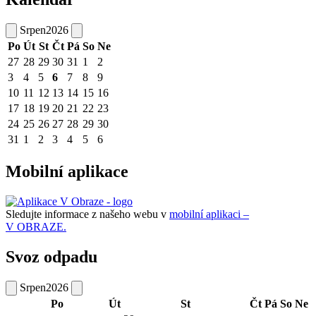
Srpen
2026
Po
Út
St
Čt
Pá
So
Ne
27
28
29
30
31
1
2
3
4
5
6
7
8
9
10
11
12
13
14
15
16
17
18
19
20
21
22
23
24
25
26
27
28
29
30
31
1
2
3
4
5
6
Mobilní aplikace
Sledujte informace z našeho webu v
mobilní aplikaci –
V OBRAZE.
Svoz odpadu
Srpen
2026
Po
Út
St
Čt
Pá
So
Ne