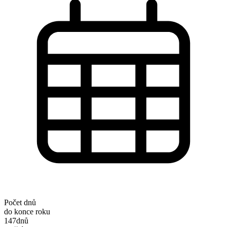
Počet dnů
do konce roku
147
dnů