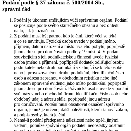
Podání podle § 37 zákona č. 500/2004 Sb.,
správní řád
Podání je úkonem směřujícím vůči správnímu orgánu. Podání
se posuzuje podle svého skutečného obsahu a bez ohledu
na to, jak je označeno.
Z podání musí být patrno, kdo je činí, které věci se týká
a co se navrhuje. Fyzická osoba uvede v podání jméno,
příjmení, datum narození a místo trvalého pobytu, popřípadě
jinou adresu pro doručování podle § 19 odst. 4. V podání
souvisejícím s její podnikatelskou činností uvede fyzická
osoba jméno a příjmení, popřípadě dodatek odlišující osobu
podnikatele nebo druh podnikání vztahující se k této osobě
nebo jí provozovanému druhu podnikání, identifikační číslo
osob a adresu zapsanou v obchodním rejstříku nebo jiné
zákonem upravené evidenci jako místo podnikání, popřípadě
jinou adresu pro doručování. Právnická osoba uvede v podání
svůj název nebo obchodní firmu, identifikační číslo osob nebo
obdobný údaj a adresu sídla, popřípadě jinou adresu
pro doručování. Podání musí obsahovat označení správního
orgánu, jemuž je určeno, další náležitosti, které stanoví zákon,
a podpis osoby, která je činí.
Nemá-li podání předepsané náležitosti nebo trpí-li jinými
vadami, pomůže správní orgán podateli nedostatky odstranit
nebo ho vyzve k jejich odstranění a poskytne mu k tomu