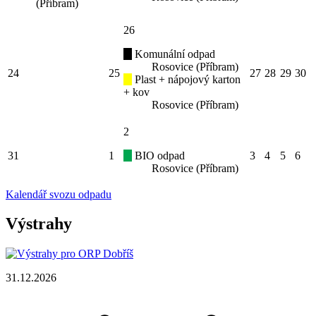
(Příbram)
26
Komunální odpad
Rosovice (Příbram)
24
25
27
28
29
30
Plast + nápojový karton
+ kov
Rosovice (Příbram)
2
31
1
BIO odpad
3
4
5
6
Rosovice (Příbram)
Kalendář svozu odpadu
Výstrahy
31.12.2026