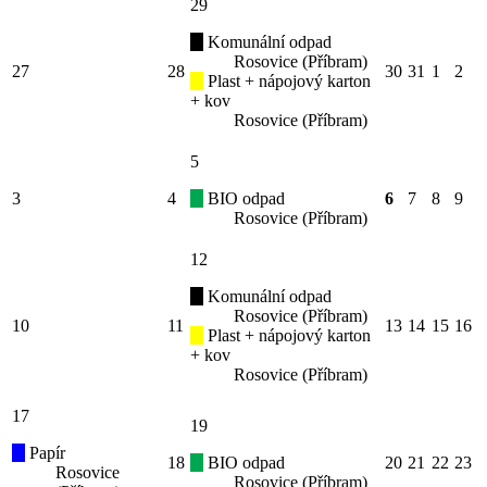
29
Komunální odpad
Rosovice (Příbram)
27
28
30
31
1
2
Plast + nápojový karton
+ kov
Rosovice (Příbram)
5
3
4
BIO odpad
6
7
8
9
Rosovice (Příbram)
12
Komunální odpad
Rosovice (Příbram)
10
11
13
14
15
16
Plast + nápojový karton
+ kov
Rosovice (Příbram)
17
19
Papír
18
BIO odpad
20
21
22
23
Rosovice
Rosovice (Příbram)