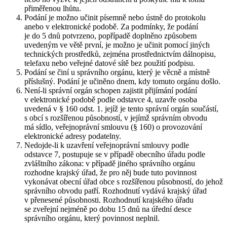
přiměřenou lhůtu.
Podání je možno učinit písemně nebo ústně do protokolu
anebo v elektronické podobě. Za podmínky, že podání
je do 5 dnů potvrzeno, popřípadě doplněno způsobem
uvedeným ve větě první, je možno je učinit pomocí jiných
technických prostředků, zejména prostřednictvím dálnopisu,
telefaxu nebo veřejné datové sítě bez použití podpisu.
Podání se činí u správního orgánu, který je věcně a místně
příslušný. Podání je učiněno dnem, kdy tomuto orgánu došlo.
Není-li správní orgán schopen zajistit přijímání podání
v elektronické podobě podle odstavce 4, uzavře osoba
uvedená v § 160 odst. 1. jejíž je tento správní orgán součástí,
s obcí s rozšířenou působností, v jejímž správním obvodu
má sídlo, veřejnoprávní smlouvu (§ 160) o provozování
elektronické adresy podatelny.
Nedojde-li k uzavření veřejnoprávní smlouvy podle
odstavce 7, postupuje se v případě obecního úřadu podle
zvláštního zákona: v případě jiného správního orgánu
rozhodne krajský úřad, že pro něj bude tuto povinnost
vykonávat obecní úřad obce s rozšířenou působností, do jehož
správního obvodu patří. Rozhodnutí vydává krajský úřad
v přenesené působnosti. Rozhodnutí krajského úřadu
se zveřejní nejméně po dobu 15 dnů na úřední desce
správního orgánu, který povinnost neplnil.