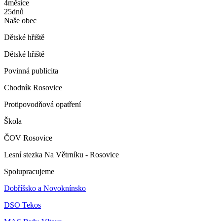
4
měsíce
25
dnů
Naše obec
Dětské hřiště
Dětské hřiště
Povinná publicita
Chodník Rosovice
Protipovodňová opatření
Škola
ČOV Rosovice
Lesní stezka Na Větrníku - Rosovice
Spolupracujeme
Dobříšsko a Novoknínsko
DSO Tekos