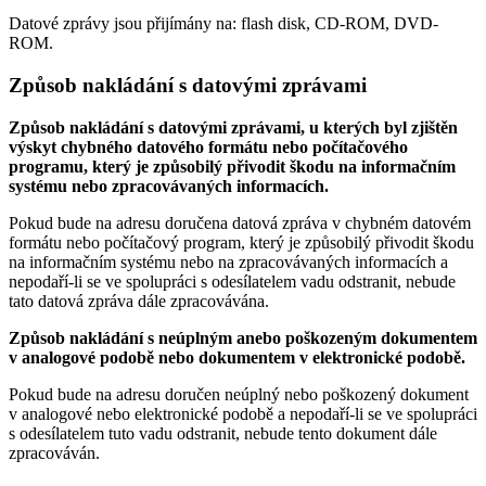
Datové zprávy jsou přijímány na:
flash disk, CD-ROM, DVD-
ROM.
Způsob nakládání s datovými zprávami
Způsob nakládání s datovými zprávami, u kterých byl zjištěn
výskyt chybného datového formátu nebo počítačového
programu, který je způsobilý přivodit škodu na informačním
systému nebo zpracovávaných informacích.
Pokud bude na adresu doručena datová zpráva v chybném datovém
formátu nebo počítačový program, který je způsobilý přivodit škodu
na informačním systému nebo na zpracovávaných informacích a
nepodaří-li se ve spolupráci s odesílatelem vadu odstranit, nebude
tato datová zpráva dále zpracovávána.
Způsob nakládání s neúplným anebo poškozeným dokumentem
v analogové podobě nebo dokumentem v elektronické podobě.
Pokud bude na adresu doručen neúplný nebo poškozený dokument
v analogové nebo elektronické podobě a nepodaří-li se ve spolupráci
s odesílatelem tuto vadu odstranit, nebude tento dokument dále
zpracováván.