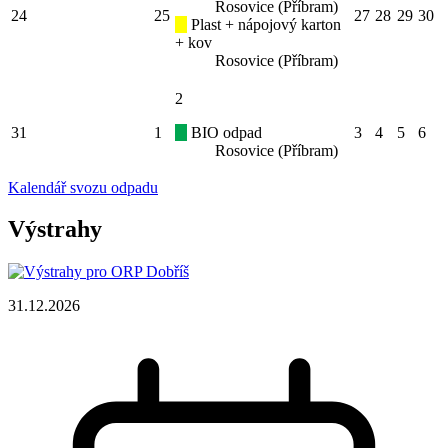
Rosovice (Příbram)
24
25
27
28
29
30
Plast + nápojový karton
+ kov
Rosovice (Příbram)
2
31
1
BIO odpad
3
4
5
6
Rosovice (Příbram)
Kalendář svozu odpadu
Výstrahy
31.12.2026