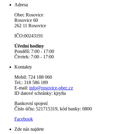
Adresa
Obec Rosovice
Rosovice 60
262 11 Rosovice
IČO:00243191
Úřední hodiny
Pondělí: 7:00 - 17:00
Čtvrtek: 7:00 - 17:00
Kontakty
Mobil: 724 188 060
Tel.: 318 586 189
E-mail:
info@rosovice-obec.cz
ID datové schránky: kjry8a
Bankovní spojení
Číslo účtu: 521715319, kód banky: 0800
Facebook
Zde nás najdete