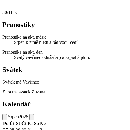
30/11 °C
Pranostiky
Pranostika na akt. měsíc
Srpen k zimě hledí a rád vodu cedí.
Pranostika na akt. den
Svatý vavřinec odnáší srp a zapřahá pluh.
Svátek
Svátek má
Vavřinec
Zítra má svátek
Zuzana
Kalendář
Srpen
2026
Po
Út
St
Čt
Pá
So
Ne
27
28
29
30
31
1
2