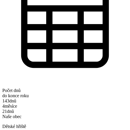
Počet dnů
do konce roku
143
dnů
4
měsíce
21
dnů
Naše obec
Dětské hřiště