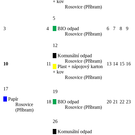
+ kov
Rosovice (Příbram)
5
3
4
BIO odpad
6
7
8
9
Rosovice (Příbram)
12
Komunální odpad
Rosovice (Příbram)
10
11
13
14
15
16
Plast + nápojový karton
+ kov
Rosovice (Příbram)
17
19
Papír
18
BIO odpad
20
21
22
23
Rosovice
Rosovice (Příbram)
(Příbram)
26
Komunální odpad