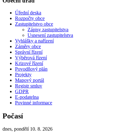
Obecní úřad
Úřední deska
Rozpočty obce
Zastupitelstvo obce
Zápisy zastupitelstva
Usnesení zastupitelstva
Vyhlášky a nařízení
Záměry obce
Správní řízení
Výběrová řízení
Krizové řízení
Povodňový plán
Projekty
Mapový portál
Registr smluv
GDPR
E-podatelna
Povinné informace
Počasí
dnes, pondělí 10. 8. 2026