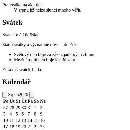
Pranostika na akt. den
V srpnu již nelze slunci mnoho věřit.
Svátek
Svátek má
Oldřiška
Státní svátky a významné dny na dnešek:
Světový den boje za zákaz jaderných zbraní
Mezinárodní den boje lékařů za mír
Zítra má svátek
Lada
Kalendář
Srpen
2026
Po
Út
St
Čt
Pá
So
Ne
27
28
29
30
31
1
2
3
4
5
6
7
8
9
10
11
12
13
14
15
16
17
18
19
20
21
22
23