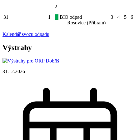
2
31
1
BIO odpad
3
4
5
6
Rosovice (Příbram)
Kalendář svozu odpadu
Výstrahy
31.12.2026