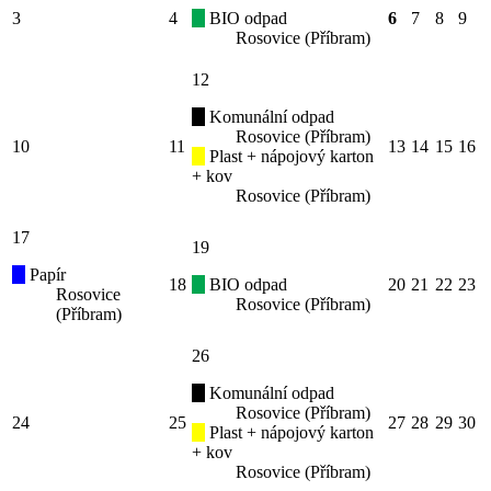
3
4
BIO odpad
6
7
8
9
Rosovice (Příbram)
12
Komunální odpad
Rosovice (Příbram)
10
11
13
14
15
16
Plast + nápojový karton
+ kov
Rosovice (Příbram)
17
19
Papír
18
BIO odpad
20
21
22
23
Rosovice
Rosovice (Příbram)
(Příbram)
26
Komunální odpad
Rosovice (Příbram)
24
25
27
28
29
30
Plast + nápojový karton
+ kov
Rosovice (Příbram)