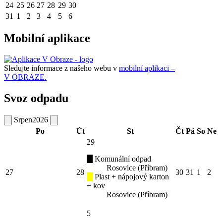
24
25
26
27
28
29
30
31
1
2
3
4
5
6
Mobilní aplikace
Sledujte informace z našeho webu v
mobilní aplikaci –
V OBRAZE.
Svoz odpadu
Srpen
2026
Po
Út
St
Čt
Pá
So
Ne
29
Komunální odpad
Rosovice (Příbram)
27
28
30
31
1
2
Plast + nápojový karton
+ kov
Rosovice (Příbram)
5