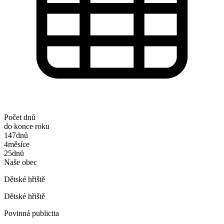
Počet dnů
do konce roku
147
dnů
4
měsíce
25
dnů
Naše obec
Dětské hřiště
Dětské hřiště
Povinná publicita