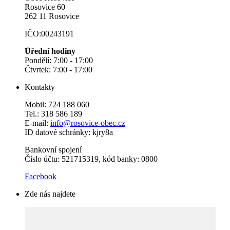
Rosovice 60
262 11 Rosovice
IČO:00243191
Úřední hodiny
Pondělí: 7:00 - 17:00
Čtvrtek: 7:00 - 17:00
Kontakty
Mobil: 724 188 060
Tel.: 318 586 189
E-mail:
info@rosovice-obec.cz
ID datové schránky: kjry8a
Bankovní spojení
Číslo účtu: 521715319, kód banky: 0800
Facebook
Zde nás najdete