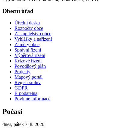
Obecní úřad
Úřední deska
Rozpočty obce
Zastupitelstvo obce
Vyhlášky a nařízení
Záměry obce
Správní řízení
Výběrová řízení
Krizové řízení
Povodňový plán
Projekty
Mapový portál
Registr smluv
GDPR
E-podatelna
Povinné informace
Počasí
dnes, pátek 7. 8. 2026