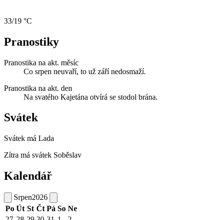
33/19 °C
Pranostiky
Pranostika na akt. měsíc
Co srpen neuvaří, to už září nedosmaží.
Pranostika na akt. den
Na svatého Kajetána otvírá se stodol brána.
Svátek
Svátek má
Lada
Zítra má svátek
Soběslav
Kalendář
Srpen
2026
Po
Út
St
Čt
Pá
So
Ne
27
28
29
30
31
1
2