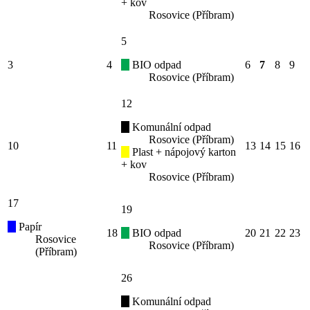
+ kov
Rosovice (Příbram)
5
3
4
BIO odpad
6
7
8
9
Rosovice (Příbram)
12
Komunální odpad
Rosovice (Příbram)
10
11
13
14
15
16
Plast + nápojový karton
+ kov
Rosovice (Příbram)
17
19
Papír
18
BIO odpad
20
21
22
23
Rosovice
Rosovice (Příbram)
(Příbram)
26
Komunální odpad