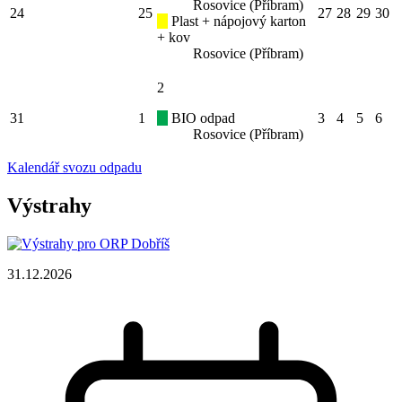
Rosovice (Příbram)
24
25
27
28
29
30
Plast + nápojový karton
+ kov
Rosovice (Příbram)
2
31
1
BIO odpad
3
4
5
6
Rosovice (Příbram)
Kalendář svozu odpadu
Výstrahy
31.12.2026